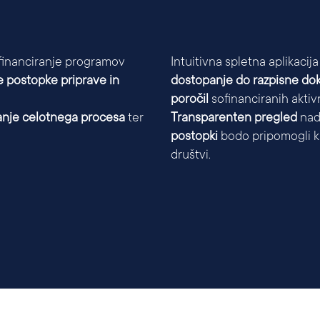
ofinanciranje programov
Intuitivna spletna aplikac
 postopke priprave in
dostopanje do razpisne dok
poročil
sofinanciranih aktivn
anje celotnega procesa
ter
Transparenten pregled
nad
postopki
bodo pripomogli 
društvi.