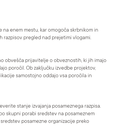
e na enem mestu, kar omogoča skrbnikom in
 razpisov pregled nad prejetimi vlogami.
 obvešča prijavitelje o obveznostih, ki jih imajo
jo poročil. Ob zaključku izvedbe projektov,
plikacije samostojno oddajo vsa poročila in
everite stanje izvajanja posameznega razpisa.
po skupni porabi sredstev na posameznem
a sredstev posamezne organizacije preko