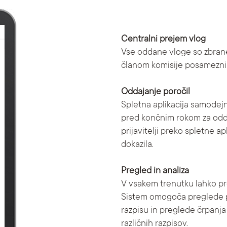
Centralni prejem vlog
Vse oddane vloge so zbran
članom komisije posameznih
Oddajanje poročil
Spletna aplikacija samodejno
pred končnim rokom za odda
prijavitelji preko spletne a
dokazila.
Pregled in analiza
V vsakem trenutku lahko pr
Sistem omogoča preglede 
razpisu in preglede črpanj
različnih razpisov.