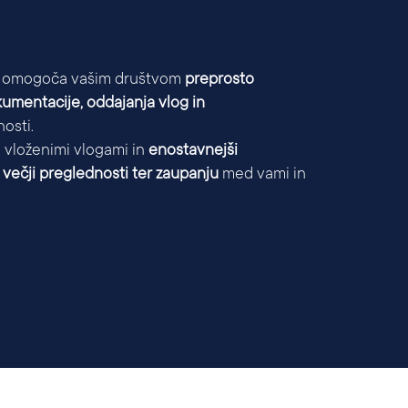
ija omogoča vašim društvom
preprosto
umentacije, oddajanja vlog in
osti.
 vloženimi vlogami in
enostavnejši
k
večji preglednosti ter zaupanju
med vami in